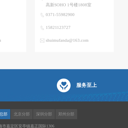
高新SOHO 1号楼1808室
0371-55982900
15821123727
m
shuimufanda@163.com
服务至上
总部
北京分部
深圳分部
郑州分部
海市嘉定区安亭镇嘉正国际1306